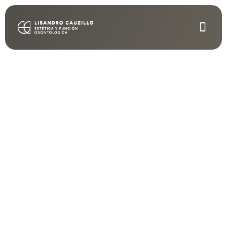
Bienvenidos
Clínica Dr.
Lisandro
Cauzillo
Un espacio donde la ciencia y el
arte recrean la función y la
estética dental natural.